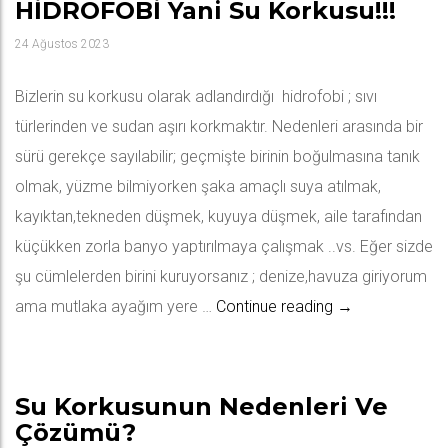
HİDROFOBİ Yani Su Korkusu!!!
24 Ağustos 2023
Bizlerin su korkusu olarak adlandırdığı hidrofobi ; sıvı
türlerinden ve sudan aşırı korkmaktır. Nedenleri arasında bir
sürü gerekçe sayılabilir; geçmişte birinin boğulmasına tanık
olmak, yüzme bilmiyorken şaka amaçlı suya atılmak,
kayıktan,tekneden düşmek, kuyuya düşmek, aile tarafından
küçükken zorla banyo yaptırılmaya çalışmak ..vs. Eğer sizde
şu cümlelerden birini kuruyorsanız ; denize,havuza giriyorum
HİDROFOBİ yani 
ama mutlaka ayağım yere …
Continue reading
→
Su Korkusunun Nedenleri Ve
Çözümü?