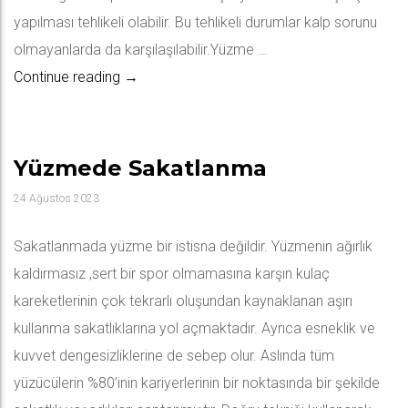
yapılması tehlikeli olabilir. Bu tehlikeli durumlar kalp sorunu
olmayanlarda da karşılaşılabilir.Yüzme …
Yüzme Öncesi ve Sonrası Beslenme?
Continue reading
→
Yüzmede Sakatlanma
24 Ağustos 2023
Sakatlanmada yüzme bir istisna değildir. Yüzmenin ağırlık
kaldırmasız ,sert bir spor olmamasına karşın kulaç
kareketlerinin çok tekrarlı oluşundan kaynaklanan aşırı
kullanma sakatlıklarına yol açmaktadır. Ayrıca esneklik ve
kuvvet dengesizliklerine de sebep olur. Aslında tüm
yüzücülerin %80’inin kariyerlerinin bir noktasında bir şekilde