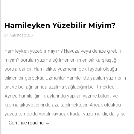
Hamileyken Yüzebilir Miyim?
24 Ağustos 2023
Hamileyken yüzebilir miyim? Havuza veya denize girebilir
miyim? soruları yüzme eğitmenlerinin en sık karşılaştığı
sorulardandır. Hamilelikte yüzmenin çok faydalı olduğu
bilinen bir gerçektir. Uzmanlar Hamilelikte yapılan yüzmenin
sırt ve bel ağrılarında azalma sağladığını belirtmektedir.
Ayrıca hamileliğin ilk aylarında yapılan yüzme bulantı ve
kusma şikayetlerini de azaltabilmektedir. Ancak oldukça
yavaş tempoda yorulmayacak kadar yüzülmelidir, dalış, su
Hamileyken Yüzebilir Miyim?
…
Continue reading
→