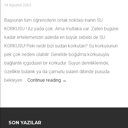
24 Ağustos 2023
Başvuran tüm öğrencilerin ortak noktası inanın SU
KORKUSU ! Az yada çok. Ama mutlaka var. Zaten bugüne
kadar ertelemenizin aslında en büyük sebebi de SU
KORKUSU! Peki nedir bizi sudan korkutan? Su korkusunun
pek çok nedeni olabilir: Genelde boğulma korkusuyla
bağlantılı içgüdüsel bir korkudur. Suyun derinliklerinde,
özellikle bulanık ya da çamurlu suların dibinde pusuda
Su Korkusunun Nedenleri ve Çö
bekleyen …
Continue reading
→
SON YAZILAR