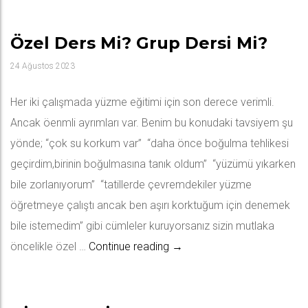
Özel Ders Mi? Grup Dersi Mi?
24 Ağustos 2023
Her iki çalışmada yüzme eğitimi için son derece verimli.
Ancak öenmli ayrımları var. Benim bu konudaki tavsiyem şu
yönde; “çok su korkum var” “daha önce boğulma tehlikesi
geçirdim,birinin boğulmasına tanık oldum” “yüzümü yıkarken
bile zorlanıyorum” “tatillerde çevremdekiler yüzme
öğretmeye çalıştı ancak ben aşırı korktuğum için denemek
bile istemedim” gibi cümleler kuruyorsanız sizin mutlaka
Özel ders mi? Grup dersi mi?
öncelikle özel …
Continue reading
→