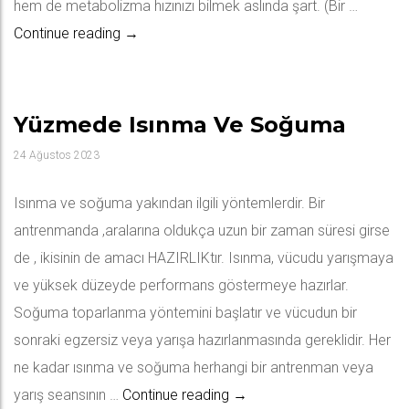
hem de metabolizma hızınızı bilmek aslında şart. (Bir …
Yüzme Sayesinde Kaç Kalori Yakarız?
Continue reading
→
Yüzmede Isınma Ve Soğuma
24 Ağustos 2023
Isınma ve soğuma yakından ilgili yöntemlerdir. Bir
antrenmanda ,aralarına oldukça uzun bir zaman süresi girse
de , ikisinin de amacı HAZIRLIKtır. Isınma, vücudu yarışmaya
ve yüksek düzeyde performans göstermeye hazırlar.
Soğuma toparlanma yöntemini başlatır ve vücudun bir
sonraki egzersiz veya yarışa hazırlanmasında gereklidir. Her
ne kadar ısınma ve soğuma herhangi bir antrenman veya
Yüzmede Isınma ve Soğum
yarış seansının …
Continue reading
→