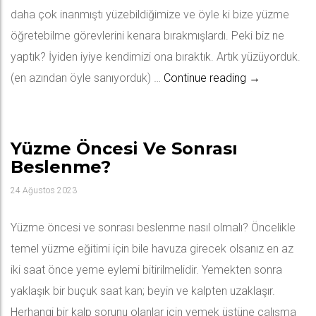
daha çok inanmıştı yüzebildiğimize ve öyle ki bize yüzme
öğretebilme görevlerini kenara bırakmışlardı. Peki biz ne
yaptık? İyiden iyiye kendimizi ona bıraktık. Artık yüzüyorduk.
Kolluk İle Y
(en azından öyle sanıyorduk) …
Continue reading
→
Yüzme Öncesi Ve Sonrası
Beslenme?
24 Ağustos 2023
Yüzme öncesi ve sonrası beslenme nasıl olmalı? Öncelikle
temel yüzme eğitimi için bile havuza girecek olsanız en az
iki saat önce yeme eylemi bitirilmelidir. Yemekten sonra
yaklaşık bir buçuk saat kan; beyin ve kalpten uzaklaşır.
Herhangi bir kalp sorunu olanlar için yemek üstüne çalışma