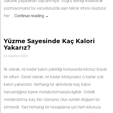
sakatlık yaşadıkları saptanmıştır. Doğru tekniği kullanarak
yüzmüyorsanız bu vücudunuzda aşırı tekrar stresi oluşturur.
Yüzmede Sakatlanma
Her …
Continue reading
→
Yüzme Sayesinde Kaç Kalori
Yakarız?
24 Ağustos 2023
İlk olarak, ne kadar kalori yakıldığı konusunda kilonuz büyük
bir etken. Genel olarak, ne kadar kiloluysanız o kadar çok
kalori yakarsınız. Herhangi bir aktivitede kaç kalori
harcandığınız kişinin metabolizmasıyla ilgilidir. Üstelik
metabolizma, kaç kilo olursanız olun sürekli değişen bir
etmendir. Yani herhangi bir hesaplama için hem kilonuzu