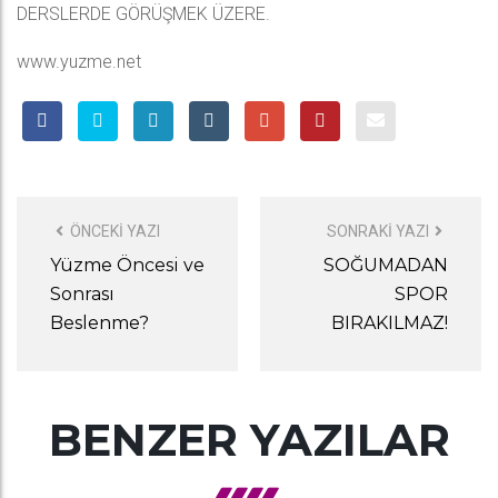
DERSLERDE GÖRÜŞMEK ÜZERE.
www.yuzme.net
POST
NAVIGATION
ÖNCEKI YAZI
SONRAKI YAZI
Yüzme Öncesi ve
SOĞUMADAN
Sonrası
SPOR
Beslenme?
BIRAKILMAZ!
BENZER YAZILAR