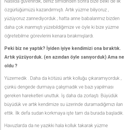
Nasılda güvenirdik, deniz simidinden sonra bize belki de ilk
özgürlüğümüzü kazandırmıştı. Artık yüzme biliyoruz ,
yüzüyoruz zannediyorduk ; hatta anne babalarımız bizden
daha çok inanmıştı yüzebildiğimize ve öyle ki bize yüzme
öğretebilme görevlerini kenara bırakmışlardı.
Peki biz ne yaptık? İyiden iyiye kendimizi ona bıraktık.
Artık yüzüyorduk. (en azından öyle sanıyorduk) Ama ne
oldu ?
Yüzemedik . Daha da kötüsü artık kolluğu çıkaramıyorduk ,
çünkü dengede durmaya çalışmadık ve bazı yapılması
gereken hareketleri unuttuk. İş daha da zorlaştı. Büyüdük
büyüdük ve artık kendimize su üzerinde duramadığımızı ilan
ettik. İlk defa sudan korkmaya işte tam da burada başladık.
Havuzlarda da ne yazıkki hala kolluk takarak yüzme