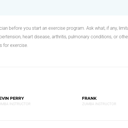
ian before you start an exercise program. Ask what, if any, limit
tension, heart disease, arthritis, pulmonary conditions, or othe
s for exercise.
EVIN PERRY
FRANK
UMBA INSTRUCTOR
ZUMBA INSTRUCTOR