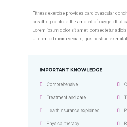
Fitness exercise provides cardiovascular condit
breathing controls the amount of oxygen that c
Lorem ipsum dolor sit amet, consectetur adipisi
Ut enim ad minim veniam, quis nostrud exercita
IMPORTANT KNOWLEDGE
Comprehensive
C
Treatment and care
T
Health insurance explained
P
Physical therapy
R