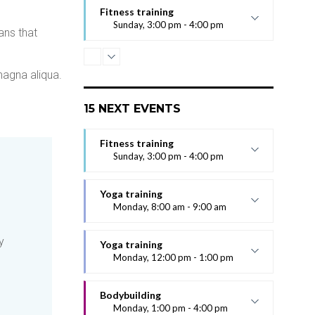
Fitness training
Sunday, 3:00 pm - 4:00 pm
ans that
Excepteur sint occaecat cupidatat non
proident, sunt in culpa qui officia
deserunt mollit anim id est laborum.
magna aliqua.
Sed ut perspiciatis unde omnis iste
natus error sit voluptatem
15 NEXT EVENTS
Fitness training
Sunday, 3:00 pm - 4:00 pm
Excepteur sint occaecat cupidatat non
proident, sunt in culpa qui officia
Yoga training
deserunt mollit anim id est laborum.
Monday, 8:00 am - 9:00 am
Sed ut perspiciatis unde omnis iste
Excepteur sint occaecat cupidatat non
natus error sit voluptatem
y
proident, sunt in culpa qui officia
Yoga training
deserunt mollit anim id est laborum.
Monday, 12:00 pm - 1:00 pm
Sed ut perspiciatis unde omnis iste
Excepteur sint occaecat cupidatat non
natus error sit voluptatem
proident, sunt in culpa qui officia
Bodybuilding
deserunt mollit anim id est laborum.
Monday, 1:00 pm - 4:00 pm