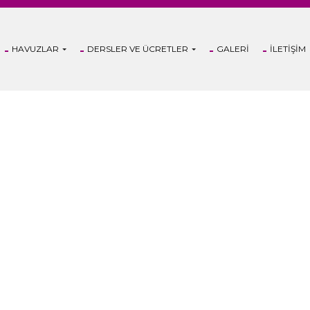
HAVUZLAR
DERSLER VE ÜCRETLER
GALERI
İLETIŞIM