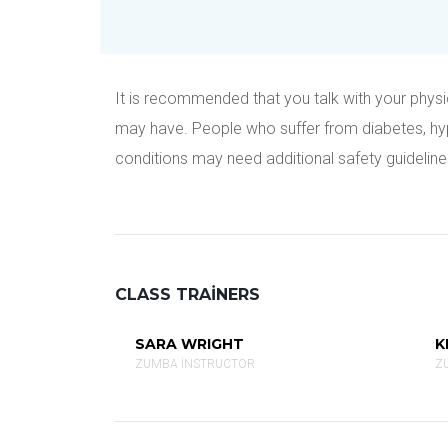
It is recommended that you talk with your physic
may have. People who suffer from diabetes, hyper
conditions may need additional safety guideline
CLASS TRAINERS
SARA WRIGHT
K
ZUMBA INSTRUCTOR
Z