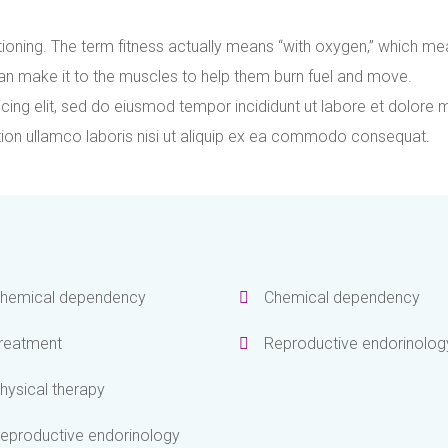
ioning. The term fitness actually means “with oxygen,” which me
an make it to the muscles to help them burn fuel and move.
cing elit, sed do eiusmod tempor incididunt ut labore et dolore 
tion ullamco laboris nisi ut aliquip ex ea commodo consequat.
hemical dependency
Chemical dependency
reatment
Reproductive endorinolog
hysical therapy
eproductive endorinology