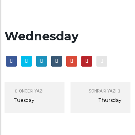
Wednesday
POST
NAVIGATION
ÖNCEKI YAZI
SONRAKI YAZI
Tuesday
Thursday