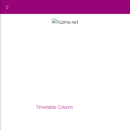
TIMETABLE_WEEK
DAYS
Anasayfa
Timetable Column