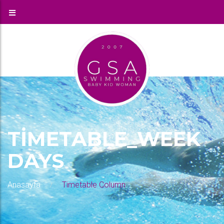
TIMETABLE_WEEK
DAYS
Anasayfa
Timetable Column