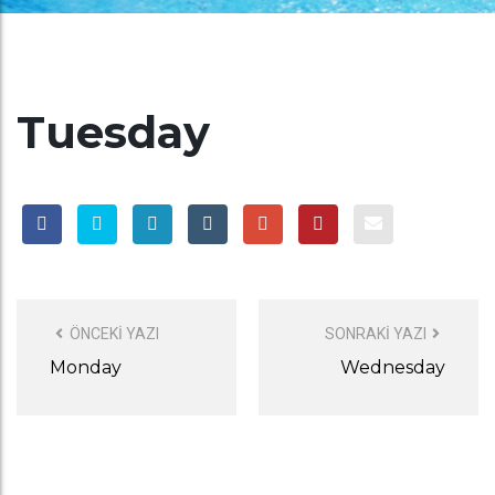
Tuesday
POST
NAVIGATION
ÖNCEKI YAZI
SONRAKI YAZI
Monday
Wednesday