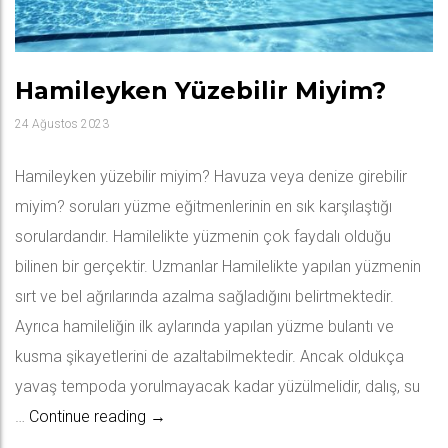
Hamileyken Yüzebilir Miyim?
24 Ağustos 2023
Hamileyken yüzebilir miyim? Havuza veya denize girebilir
miyim? soruları yüzme eğitmenlerinin en sık karşılaştığı
sorulardandır. Hamilelikte yüzmenin çok faydalı olduğu
bilinen bir gerçektir. Uzmanlar Hamilelikte yapılan yüzmenin
sırt ve bel ağrılarında azalma sağladığını belirtmektedir.
Ayrıca hamileliğin ilk aylarında yapılan yüzme bulantı ve
kusma şikayetlerini de azaltabilmektedir. Ancak oldukça
yavaş tempoda yorulmayacak kadar yüzülmelidir, dalış, su
Hamileyken Yüzebilir Miyim?
…
Continue reading
→