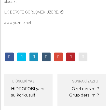
olacaktır.
İLK DERSTE GÖRÜŞMEK ÜZERE. 🙂
www.yuzme.net
POST
NAVIGATION
ÖNCEKI YAZI
SONRAKI YAZI
HİDROFOBİ yani
Özel ders mi?
su korkusu!!!
Grup dersi mi?