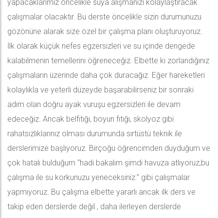
yapacaklarımız öncelikle suya alışmanızı kolaylaştıracak
çalışmalar olacaktır. Bu derste öncelikle sizin durumunuzu
gözönüne alarak size özel bir çalışma planı oluşturuyoruz.
İlk olarak küçük nefes egzersizleri ve su içinde dengede
kalabilmenin temellerini öğreneceğiz. Elbette ki zorlandığınız
çalışmaların üzerinde daha çok duracağız. Eğer hareketleri
kolaylıkla ve yeterli düzeyde başarabilirseniz bir sonraki
adım olan doğru ayak vuruşu egzersizleri ile devam
edeceğiz. Ancak belfıtığı, boyun fıtığı, skolyoz gibi
rahatsızlıklarınız olması durumunda sırtüstü teknik ile
derslerimize başlıyoruz. Birçoğu öğrencimden duyduğum ve
çok hatalı bulduğum “hadi bakalım şimdi havuza atlıyoruz,bu
çalışma ile su korkunuzu yeneceksiniz.” gibi çalışmalar
yapmıyoruz. Bu çalışma elbette yararlı ancak ilk ders ve
takip eden derslerde değil , daha ilerleyen derslerde