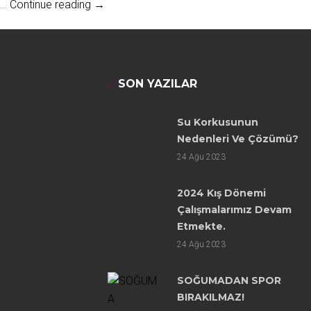
Peki ilk yüzme dersiniz nasıl olacak?
…
Continue reading
→
SON YAZILAR
Su Korkusunun
Nedenleri Ve Çözümü?
24
Ağu 2023
2024 Kış Dönemi
Çalışmalarımız Devam
Etmekte.
24
Ağu 2023
SOĞUMADAN SPOR
BIRAKILMAZ!