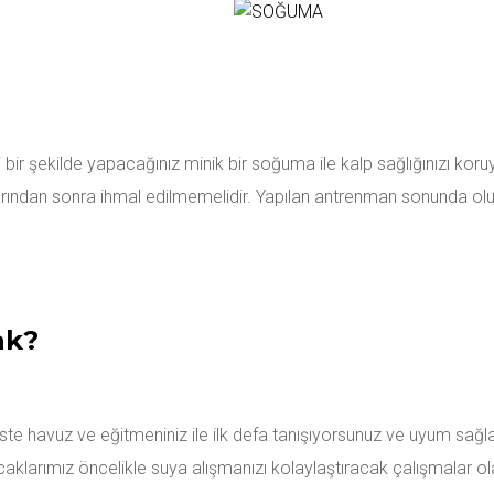
li bir şekilde yapacağınız minik bir soğuma ile kalp sağlığınızı ko
dan sonra ihmal edilmemelidir. Yapılan antrenman sonunda oluşan y
POR BIRAKILMAZ!
ak?
erste havuz ve eğitmeniniz ile ilk defa tanışıyorsunuz ve uyum s
klarımız öncelikle suya alışmanızı kolaylaştıracak çalışmalar ol