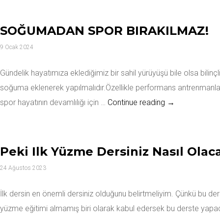
SOĞUMADAN SPOR BIRAKILMAZ!
9 Ocak 2024
Gündelik hayatımıza eklediğimiz bir sahil yürüyüşü bile olsa bilinç
soğuma eklenerek yapılmalıdır.Özellikle performans antrenmanların
SOĞUMADAN S
spor hayatının devamlılığı için …
Continue reading
→
Peki Ilk Yüzme Dersiniz Nasıl Olac
24 Ağustos 2023
İlk dersin en önemli dersiniz olduğunu belirtmeliyim. Çünkü bu d
yüzme eğitimi almamış biri olarak kabul edersek bu derste yapaca