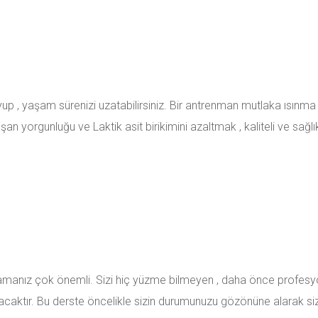
ruyup , yaşam sürenizi uzatabilirsiniz. Bir antrenman mutlaka ısınma
orgunluğu ve Laktik asit birikimini azaltmak , kaliteli ve sağlıkl
ağlamanız çok önemli. Sizi hiç yüzme bilmeyen , daha önce profesy
acaktır. Bu derste öncelikle sizin durumunuzu gözönüne alarak si