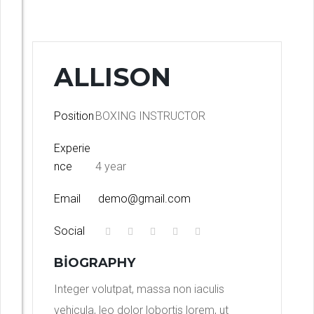
ALLISON
Position
BOXING INSTRUCTOR
Experie
nce
4 year
Email
demo@gmail.com
Social
BIOGRAPHY
Integer volutpat, massa non iaculis
vehicula, leo dolor lobortis lorem, ut