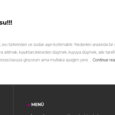
u!!!
; sıvı türlerinden ve sudan aşırı korkmaktır. Nedenleri arasında bi
a atılmak, kayıktan,tekneden düşmek, kuyuya düşmek, aile tarafı
; denize,havuza giriyorum ama mutlaka ayağım yere …
Continue re
MENÜ