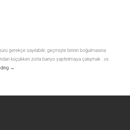
r sürü gerekçe sayılabilir; geçmişte birinin boğulmasına
ndan küçükken zorla banyo yaptırılmaya çalışmak ..vs.
HİDROFOBİ yani su korkusu!!!
ading
→