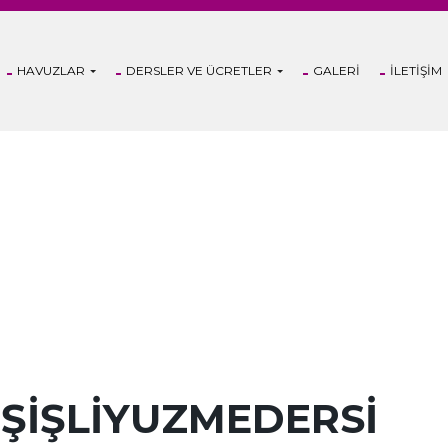
HAVUZLAR
DERSLER VE ÜCRETLER
GALERI
İLETIŞIM
 ŞIŞLIYUZMEDERSI