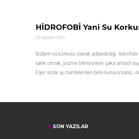
HİDROFOBİ Yani Su Korkus
24 Ağustos 2023
Bizlerin su korkusu olarak adlandırdığı hidrofobi 
tanık olmak, yüzme bilmiyorken şaka amaçlı suy
Eğer sizde şu cümlelerden birini kuruyorsanız 
SON YAZILAR