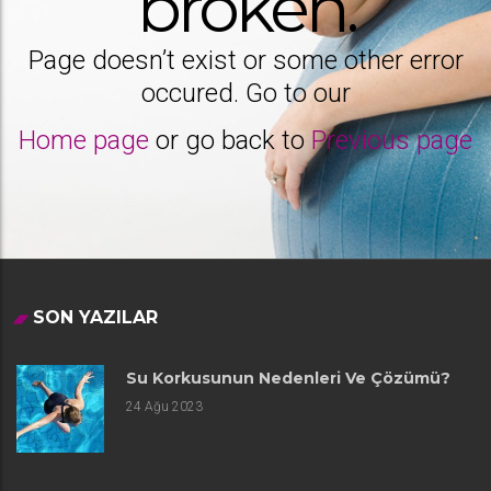
broken.
Page doesn’t exist or some other error
occured. Go to our
Home page
or go back to
Previous page
SON YAZILAR
Su Korkusunun Nedenleri Ve Çözümü?
24
Ağu 2023