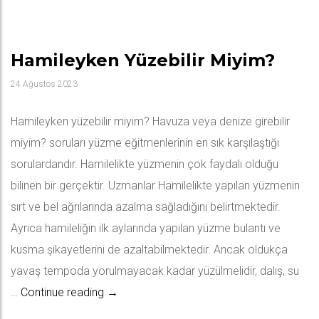
Hamileyken Yüzebilir Miyim?
24 Ağustos 2023
Hamileyken yüzebilir miyim? Havuza veya denize girebilir
miyim? soruları yüzme eğitmenlerinin en sık karşılaştığı
sorulardandır. Hamilelikte yüzmenin çok faydalı olduğu
bilinen bir gerçektir. Uzmanlar Hamilelikte yapılan yüzmenin
sırt ve bel ağrılarında azalma sağladığını belirtmektedir.
Ayrıca hamileliğin ilk aylarında yapılan yüzme bulantı ve
kusma şikayetlerini de azaltabilmektedir. Ancak oldukça
yavaş tempoda yorulmayacak kadar yüzülmelidir, dalış, su
Hamileyken Yüzebilir Miyim?
…
Continue reading
→