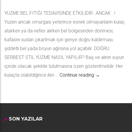
YÜZME BEL FITIĞI TEDAVİSİNDE ETKİLİDİR…ANCAK ..!
Yüzen ancak omurgası yeterince esnek olmayanların kulaç
atarken ya da nefes alırken bel bölgesinden dönmesi,
kafasını sudan çıkartmak için geriye doğru kaldırması,
şiddetli bel yada boyun ağrısına yol açabilir. DOĞRU
SERBEST STİL YÜZME NASIL YAPILIR? Baş ve alının suyun
içinde olacak şekilde tutulmasına özen gösterilmelidir. Her
Hatalı Yüzme ve Bel
kulaçta olabildiğince ileri …
Continue reading
→
SON YAZILAR