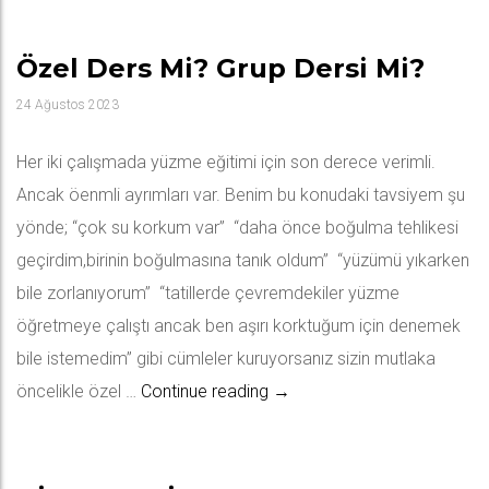
Özel Ders Mi? Grup Dersi Mi?
24 Ağustos 2023
Her iki çalışmada yüzme eğitimi için son derece verimli.
Ancak öenmli ayrımları var. Benim bu konudaki tavsiyem şu
yönde; “çok su korkum var” “daha önce boğulma tehlikesi
geçirdim,birinin boğulmasına tanık oldum” “yüzümü yıkarken
bile zorlanıyorum” “tatillerde çevremdekiler yüzme
öğretmeye çalıştı ancak ben aşırı korktuğum için denemek
bile istemedim” gibi cümleler kuruyorsanız sizin mutlaka
Özel ders mi? Grup dersi mi?
öncelikle özel …
Continue reading
→