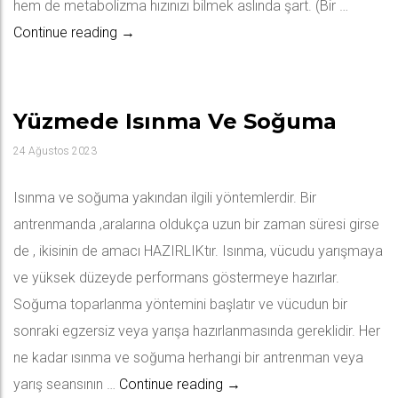
hem de metabolizma hızınızı bilmek aslında şart. (Bir …
Yüzme Sayesinde Kaç Kalori Yakarız?
Continue reading
→
Yüzmede Isınma Ve Soğuma
24 Ağustos 2023
Isınma ve soğuma yakından ilgili yöntemlerdir. Bir
antrenmanda ,aralarına oldukça uzun bir zaman süresi girse
de , ikisinin de amacı HAZIRLIKtır. Isınma, vücudu yarışmaya
ve yüksek düzeyde performans göstermeye hazırlar.
Soğuma toparlanma yöntemini başlatır ve vücudun bir
sonraki egzersiz veya yarışa hazırlanmasında gereklidir. Her
ne kadar ısınma ve soğuma herhangi bir antrenman veya
Yüzmede Isınma ve Soğum
yarış seansının …
Continue reading
→