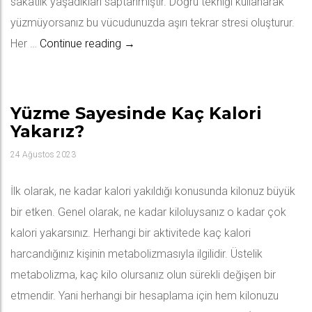
sakatlık yaşadıkları saptanmıştır. Doğru tekniği kullanarak
yüzmüyorsanız bu vücudunuzda aşırı tekrar stresi oluşturur.
Yüzmede Sakatlanma
Her …
Continue reading
→
Yüzme Sayesinde Kaç Kalori
Yakarız?
24 Ağustos 2023
İlk olarak, ne kadar kalori yakıldığı konusunda kilonuz büyük
bir etken. Genel olarak, ne kadar kiloluysanız o kadar çok
kalori yakarsınız. Herhangi bir aktivitede kaç kalori
harcandığınız kişinin metabolizmasıyla ilgilidir. Üstelik
metabolizma, kaç kilo olursanız olun sürekli değişen bir
etmendir. Yani herhangi bir hesaplama için hem kilonuzu