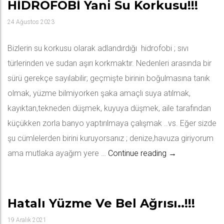
HİDROFOBİ Yani Su Korkusu!!!
24 Ağustos 2023
Bizlerin su korkusu olarak adlandırdığı hidrofobi ; sıvı
türlerinden ve sudan aşırı korkmaktır. Nedenleri arasında bir
sürü gerekçe sayılabilir; geçmişte birinin boğulmasına tanık
olmak, yüzme bilmiyorken şaka amaçlı suya atılmak,
kayıktan,tekneden düşmek, kuyuya düşmek, aile tarafından
küçükken zorla banyo yaptırılmaya çalışmak ..vs. Eğer sizde
şu cümlelerden birini kuruyorsanız ; denize,havuza giriyorum
HİDROFOBİ yani 
ama mutlaka ayağım yere …
Continue reading
→
Hatalı Yüzme Ve Bel Ağrısı..!!!
19 Aralık 2021