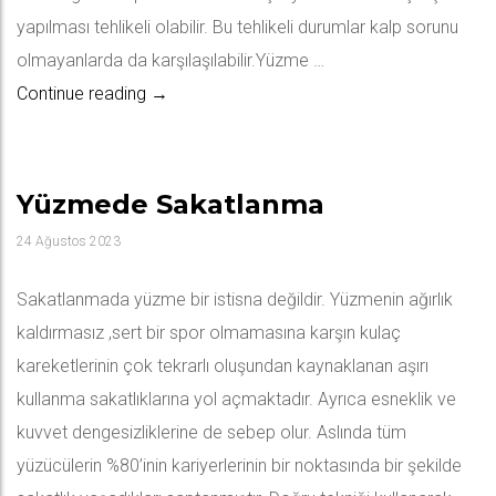
yapılması tehlikeli olabilir. Bu tehlikeli durumlar kalp sorunu
olmayanlarda da karşılaşılabilir.Yüzme …
Yüzme Öncesi ve Sonrası Beslenme?
Continue reading
→
Yüzmede Sakatlanma
24 Ağustos 2023
Sakatlanmada yüzme bir istisna değildir. Yüzmenin ağırlık
kaldırmasız ,sert bir spor olmamasına karşın kulaç
kareketlerinin çok tekrarlı oluşundan kaynaklanan aşırı
kullanma sakatlıklarına yol açmaktadır. Ayrıca esneklik ve
kuvvet dengesizliklerine de sebep olur. Aslında tüm
yüzücülerin %80’inin kariyerlerinin bir noktasında bir şekilde