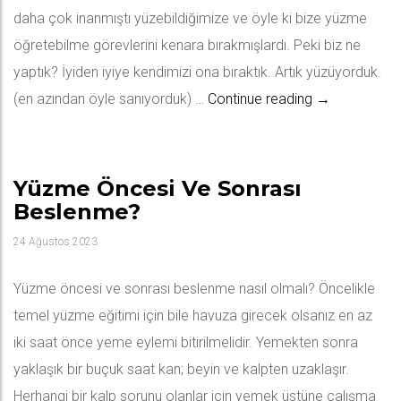
daha çok inanmıştı yüzebildiğimize ve öyle ki bize yüzme
öğretebilme görevlerini kenara bırakmışlardı. Peki biz ne
yaptık? İyiden iyiye kendimizi ona bıraktık. Artık yüzüyorduk.
Kolluk İle Y
(en azından öyle sanıyorduk) …
Continue reading
→
Yüzme Öncesi Ve Sonrası
Beslenme?
24 Ağustos 2023
Yüzme öncesi ve sonrası beslenme nasıl olmalı? Öncelikle
temel yüzme eğitimi için bile havuza girecek olsanız en az
iki saat önce yeme eylemi bitirilmelidir. Yemekten sonra
yaklaşık bir buçuk saat kan; beyin ve kalpten uzaklaşır.
Herhangi bir kalp sorunu olanlar için yemek üstüne çalışma