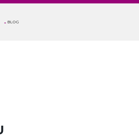
BLOG
Anasayfa
U