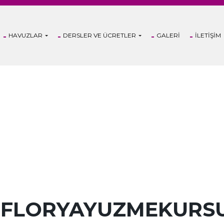
HAVUZLAR
DERSLER VE ÜCRETLER
GALERI
İLETIŞIM
: FLORYAYUZMEKURS