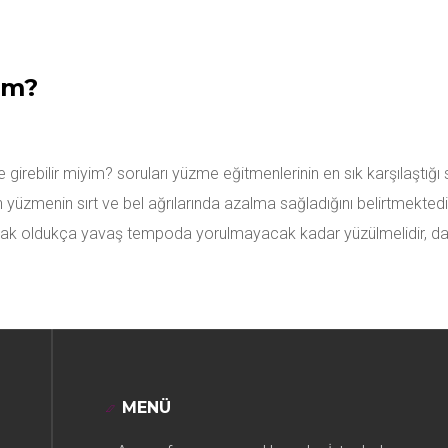
im?
irebilir miyim? soruları yüzme eğitmenlerinin en sık karşılaştığı
n yüzmenin sırt ve bel ağrılarında azalma sağladığını belirtmektedir
ncak oldukça yavaş tempoda yorulmayacak kadar yüzülmelidir, dal
MENÜ