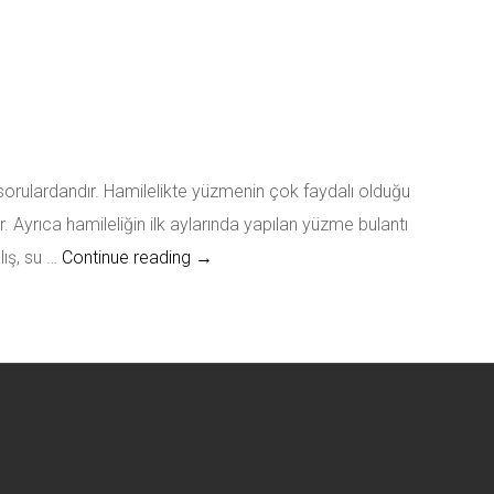
 sorulardandır. Hamilelikte yüzmenin çok faydalı olduğu
. Ayrıca hamileliğin ilk aylarında yapılan yüzme bulantı
Hamileyken Yüzebilir Miyim?
ış, su …
Continue reading
→