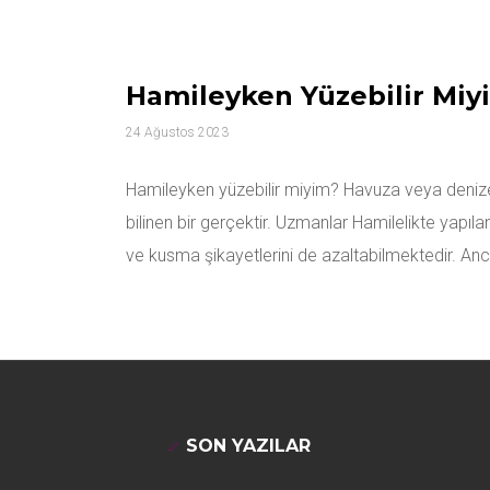
Hamileyken Yüzebilir Miy
24 Ağustos 2023
Hamileyken yüzebilir miyim? Havuza veya denize g
bilinen bir gerçektir. Uzmanlar Hamilelikte yapıla
ve kusma şikayetlerini de azaltabilmektedir. A
SON YAZILAR