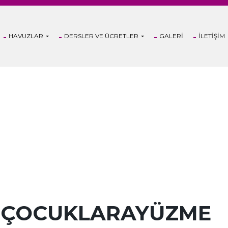
HAVUZLAR
DERSLER VE ÜCRETLER
GALERI
İLETIŞIM
: ÇOCUKLARAYÜZME