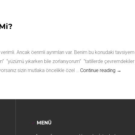
 Mi?
e verimli. Ancak öenmli ayrımları var. Benim bu konudaki tavsi
dum” “yüzümü yıkarken bile zorlanıyorum” “tatillerde çevremdekil
Özel der
yorsanız sizin mutlaka öncelikle özel …
Continue reading
→
MENÜ