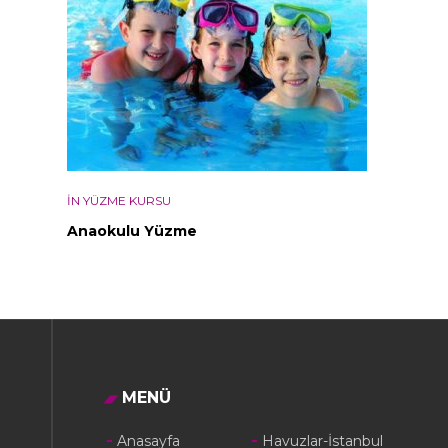
IN YÜZME KURSU
Anaokulu Yüzme
MENÜ
Anasayfa
Havuzlar-İstanbul