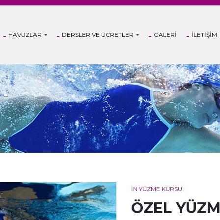
HAVUZLAR
DERSLER VE ÜCRETLER
GALERI
İLETIŞIM
IN YÜZME KURSU
ÖZEL YÜZ