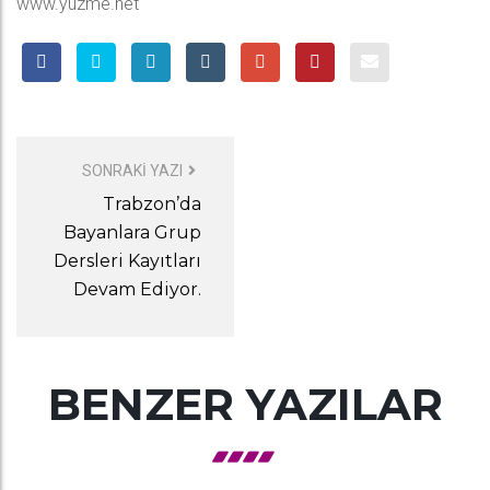
www.yuzme.net
POST
NAVIGATION
SONRAKI YAZI
Trabzon’da
Bayanlara Grup
Dersleri Kayıtları
Devam Ediyor.
BENZER YAZILAR